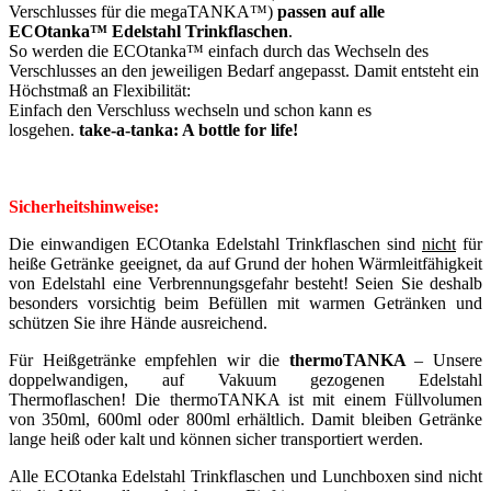
Verschlusses für die megaTANKA™)
passen auf alle
ECOtanka™ Edelstahl Trinkflaschen
.
So werden die ECOtanka™ einfach durch das Wechseln des
Verschlusses an den jeweiligen Bedarf angepasst. Damit entsteht ein
Höchstmaß an Flexibilität:
Einfach den Verschluss wechseln und schon kann es
losgehen.
take-a-tanka: A bottle for life!
Sicherheitshinweise:
Die einwandigen ECOtanka Edelstahl Trinkflaschen sind
nicht
für
heiße Getränke geeignet, da auf Grund der hohen Wärmleitfähigkeit
von Edelstahl eine Verbrennungsgefahr besteht! Seien Sie deshalb
besonders vorsichtig beim Befüllen mit warmen Getränken und
schützen Sie ihre Hände ausreichend.
Für Heißgetränke empfehlen wir die
thermoTANKA
– Unsere
doppelwandigen, auf Vakuum gezogenen Edelstahl
Thermoflaschen! Die thermoTANKA ist mit einem Füllvolumen
von 350ml, 600ml oder 800ml erhältlich. Damit bleiben Getränke
lange heiß oder kalt und können sicher transportiert werden.
Alle ECOtanka Edelstahl Trinkflaschen und Lunchboxen sind nicht