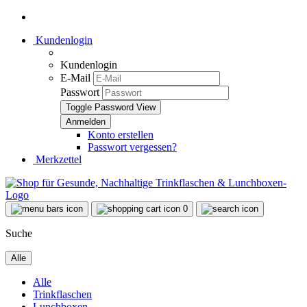
Kundenlogin
Kundenlogin
E-Mail
Passwort
Toggle Password View
Konto erstellen
Passwort vergessen?
Merkzettel
0
Suche
Alle
Alle
Trinkflaschen
Lunchboxen