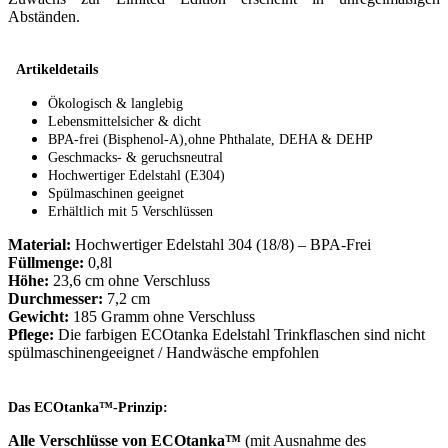
Abständen.
Artikeldetails
Ökologisch & langlebig
Lebensmittelsicher & dicht
BPA-frei (Bisphenol-A),ohne Phthalate, DEHA & DEHP
Geschmacks- & geruchsneutral
Hochwertiger Edelstahl (E304)
Spülmaschinen geeignet
Erhältlich mit 5 Verschlüssen
Material:
Hochwertiger Edelstahl 304 (18/8) – BPA-Frei
Füllmenge:
0,8l
Höhe:
23,6 cm ohne Verschluss
Durchmesser:
7,2 cm
Gewicht:
185 Gramm ohne Verschluss
Pflege:
Die farbigen ECOtanka Edelstahl Trinkflaschen sind nicht
spülmaschinengeeignet / Handwäsche empfohlen
Das ECOtanka™-Prinzip:
Alle Verschlüsse von ECOtanka
™
(mit Ausnahme des